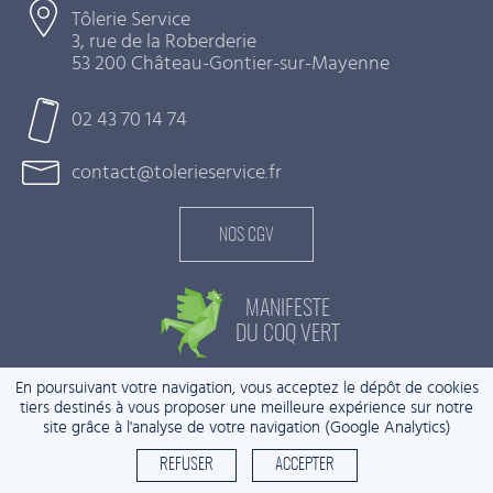
Tôlerie Service
3, rue de la Roberderie
53 200 Château-Gontier-sur-Mayenne
02 43 70 14 74
contact@tolerieservice.fr
NOS CGV
MANIFESTE
DU COQ VERT
En poursuivant votre navigation, vous acceptez le dépôt de cookies
MENTIONS LÉGALES
tiers destinés à vous proposer une meilleure expérience sur notre
site grâce à l'analyse de votre navigation (Google Analytics)
CRÉATION
OPLOOPS
&
WEBNOVATEUR
REFUSER
ACCEPTER